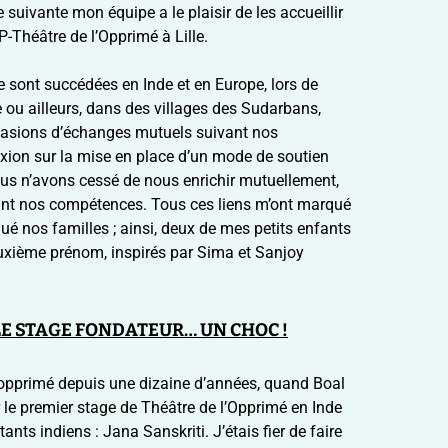
1 e
 suivante mon équipe a le plaisir de les accueillir
Cl
P-Théâtre de l’Opprimé à Lille.
re
Sa
se sont succédées en Inde et en Europe, lors de
soc
e ou ailleurs, dans des villages des Sudarbans,
l’o
inc
ccasions d’échanges mutuels suivant nos
exion sur la mise en place d’un mode de soutien
RTO
Nous n’avons cessé de nous enrichir mutuellement,
dé
eant nos compétences. Tous ces liens m’ont marqué
é nos familles ; ainsi, deux de mes petits enfants
Re
Th
uxième prénom, inspirés par Sima et Sanjoy
20
 LE STAGE FONDATEUR… UN CHOC !
 l’opprimé depuis une dizaine d’années, quand Boal
e premier stage de Théâtre de l’Opprimé en Inde
nts indiens : Jana Sanskriti. J’étais fier de faire