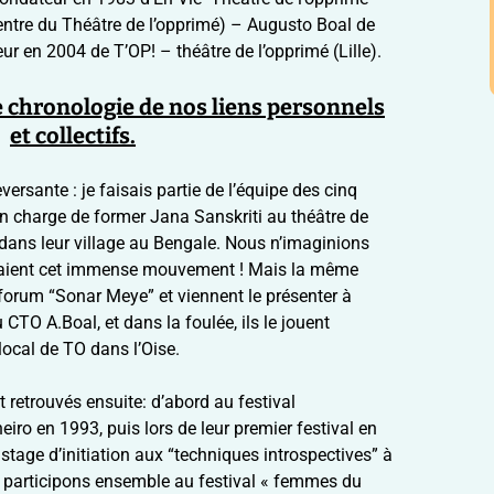
INTROSPECTIVE: MON
Re
BESOIN CACHé
entre du Théâtre de l’opprimé) – Augusto Boal de
TF « police et habitants »
r en 2004 de T’OP! – théâtre de l’opprimé (Lille).
à Montreuil avec Naje
Re
La ligne des privilèges
– 1
pratiquée à la RTO N°14
chronologie de nos liens personnels
Voyage dans le réseau :
TO et santé (groupe
Re
et collectifs.
L’attelage, Lorient)
Les passeurs (technique
20
introspective)
Maltraitance des
Re
ersante : je faisais partie de l’équipe des cinq
enfants, voyage dans le
Théâtre Image: moi et le
avr
en charge de former Jana Sanskriti au théâtre de
réseau: Naje
groupe
 dans leur village au Bengale. Nous n’imaginions
Re
raient cet immense mouvement ! Mais la même
intervention collective
Jeu: accroche-décroche,
20
concertée en théâtre
avec création de
 forum “Sonar Meye” et viennent le présenter à
forum
personnages
Re
 CTO A.Boal, et dans la foulée, ils le jouent
local de TO dans l’Oise.
Voyage dans le réseau:
injustices à l’école
Ren
etrouvés ensuite: d’abord au festival
Re
iro en 1993, puis lors de leur premier festival en
no
stage d’initiation aux “techniques introspectives” à
s participons ensemble au festival « femmes du
Re