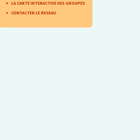
ncontre N°9 (oct 2017)
LA CARTE INTERACTIVE DES GROUPES
CONTACTER LE RESEAU
ncontre N°10 (31 mars
 avril 2018)
ncontre N°11 (nov
18)
ncontre N°12 (6 et 7
il 2019)
ncontre N°13 (nov
19)
ncontre N°14 (sept 21)
contre N°15 avril 22
ncontre N°16 du 12
vembre 2022
ncontre N°17 du RTO,