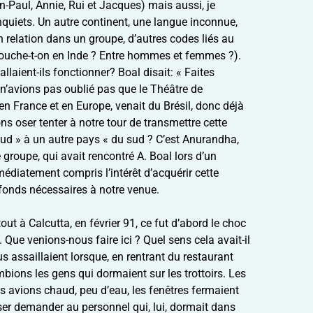
n-Paul, Annie, Rui et Jacques) mais aussi, je
inquiets. Un autre continent, une langue inconnue,
n relation dans un groupe, d’autres codes liés au
touche-t-on en Inde ? Entre hommes et femmes ?).
allaient-ils fonctionner? Boal disait: « Faites
n’avions pas oublié pas que le Théâtre de
n France et en Europe, venait du Brésil, donc déjà
ons oser tenter à notre tour de transmettre cette
d » à un autre pays « du sud ? C’est Anurandha,
groupe, qui avait rencontré A. Boal lors d’un
édiatement compris l’intérêt d’acquérir cette
 fonds nécessaires à notre venue.
tout à Calcutta, en février 91, ce fut d’abord le choc
 Que venions-nous faire ici ? Quel sens cela avait-il
s assaillaient lorsque, en rentrant du restaurant
mbions les gens qui dormaient sur les trottoirs. Les
ous avions chaud, peu d’eau, les fenêtres fermaient
er demander au personnel qui, lui, dormait dans