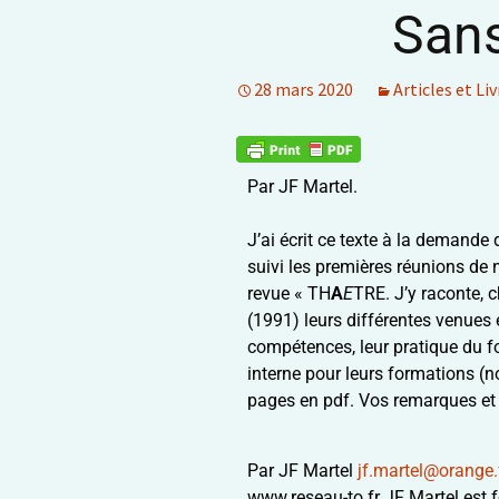
Sans
28 mars 2020
Articles et Liv
Par JF Martel.
J’ai écrit ce texte à la demande
suivi les premières réunions de 
revue « TH
A
E
TRE. J’y raconte, c
(1991) leurs différentes venues
compétences, leur pratique du fo
interne pour leurs formations (
pages en pdf. Vos remarques et 
Par JF Martel
jf.martel@orange.
www.reseau-to.fr JF Martel est fo