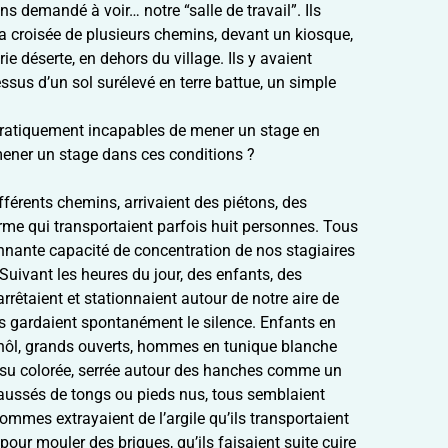
ns demandé à voir… notre “salle de travail”. Ils
 croisée de plusieurs chemins, devant un kiosque,
ie déserte, en dehors du village. Ils y avaient
dessus d’un sol surélevé en terre battue, un simple
ratiquement incapables de mener un stage en
 mener un stage dans ces conditions ?
fférents chemins, arrivaient des piétons, des
forme qui transportaient parfois huit personnes. Tous
onnante capacité de concentration de nos stagiaires
 Suivant les heures du jour, des enfants, des
rrêtaient et stationnaient autour de notre aire de
is gardaient spontanément le silence. Enfants en
 khôl, grands ouverts, hommes en tunique blanche
tissu colorée, serrée autour des hanches comme un
haussés de tongs ou pieds nus, tous semblaient
ommes extrayaient de l’argile qu’ils transportaient
pour mouler des briques, qu’ils faisaient suite cuire