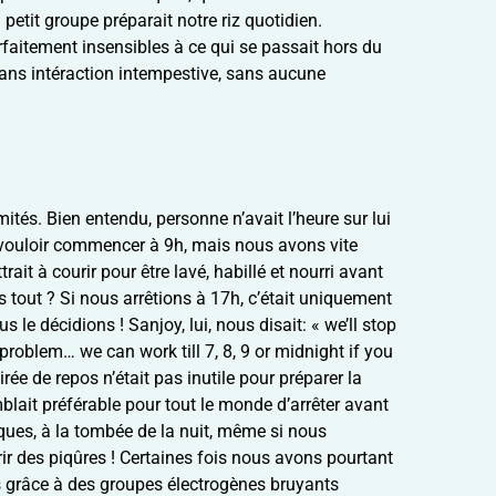
petit groupe préparait notre riz quotidien.
arfaitement insensibles à ce qui se passait hors du
 sans intéraction intempestive, sans aucune
mités. Bien entendu, personne n’avait l’heure sur lui
ouloir commencer à 9h, mais nous avons vite
it à courir pour être lavé, habillé et nourri avant
ès tout ? Si nous arrêtions à 17h, c’était uniquement
 le décidions ! Sanjoy, lui, nous disait: « we’ll stop
roblem… we can work till 7, 8, 9 or midnight if you
ée de repos n’était pas inutile pour préparer la
blait préférable pour tout le monde d’arrêter avant
ques, à la tombée de la nuit, même si nous
rir des piqûres ! Certaines fois nous avons pourtant
és grâce à des groupes électrogènes bruyants