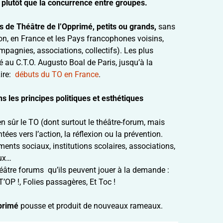
 plutôt que la concurrence entre groupes.
s de Théâtre de l’Opprimé, petits ou grands,
sans
ion, en France et les Pays francophones voisins,
pagnies, associations, collectifs). Les plus
é au C.T.O. Augusto Boal de Paris, jusqu’à la
Lire:
débuts du TO en France
.
 les principes politiques et esthétiques
ien sûr le TO (dont surtout le théâtre-forum, mais
tées vers l’action, la réflexion ou la prévention.
nts sociaux, institutions scolaires, associations,
aux…
éâtre forums qu’ils peuvent jouer à la demande :
’OP !, Folies passagères, Et Toc !
pprimé
pousse et produit de nouveaux rameaux.