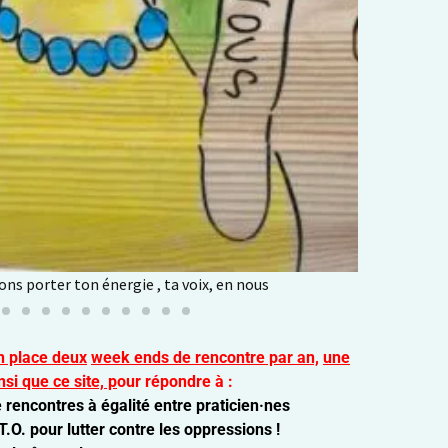
n place deux
week ends de rencontre par an,
une
nsi que c
e site, p
our répondre à :
rencontres à égalité entre praticien·nes
T.O. pour lutter contre les oppressions !