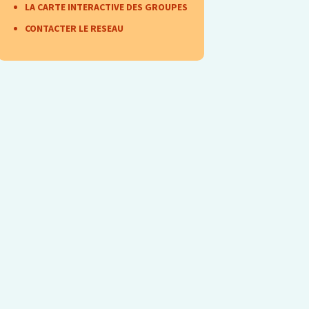
encontre N°9 (oct 2017)
LA CARTE INTERACTIVE DES GROUPES
CONTACTER LE RESEAU
encontre N°10 (31 mars
1 avril 2018)
encontre N°11 (nov
018)
encontre N°12 (6 et 7
ril 2019)
encontre N°13 (nov
019)
encontre N°14 (sept 21)
encontre N°15 avril 22
encontre N°16 du 12
ovembre 2022
encontre N°17 du RTO,