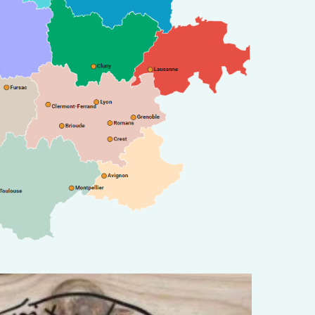
1 
C
r
S
s
l
i
R
d
R
T
2