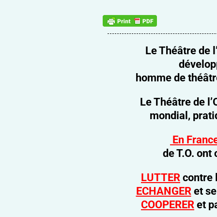
Le Théâtre de 
dévelop
homme de théâtre 
Le Théâtre de l
mondial, prat
En Franc
de T.O.
ont 
LUTTER
contre 
ECHANGER
et s
COOPERER
et p