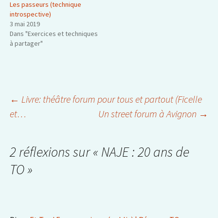
Les passeurs (technique
introspective)
3 mai 2019
Dans "Exercices et techniques
à partager"
Navigation
←
Livre: théâtre forum pour tous et partout (Ficelle
et…
Un street forum à Avignon
→
des
2 réflexions sur «
NAJE : 20 ans de
articles
TO
»