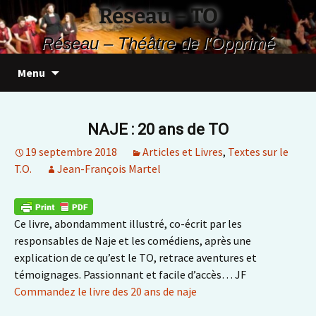
Aller
Réseau – TO
au
Réseau – Théâtre de l'Opprimé
contenu
Recherc
Menu
NAJE : 20 ans de TO
19 septembre 2018
Articles et Livres
,
Textes sur le
T.O.
Jean-François Martel
Ce livre, abondamment illustré, co-écrit par les
responsables de Naje et les comédiens, après une
explication de ce qu’est le TO, retrace aventures et
témoignages. Passionnant et facile d’accès… JF
Commandez le livre des 20 ans de naje