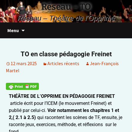
Réseau – TO
Réseau – Théâtre de l'Opprimé
Menu
TO en classe pédagogie Freinet
12 mars 2025
Articles récents
Jean-François
Martel
THÉÂTRE DE L’OPPRIME EN PÉDAGOGIE FREINET
article écrit pour l’ICEM (le mouvement Freinet) et
publié par celui-ci.
Voir notamment les chapitres 1 et
2,( 2.1 à 2.5)
qui racontent les scènes de TF, ensuite, je
raconte jeux, exercices, méthode, et réflexions sur le
fond.