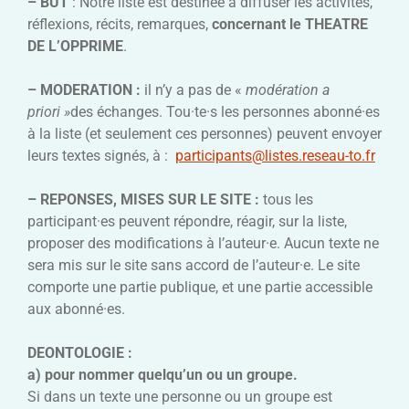
– BUT
: Notre liste est destinée à diffuser les activités,
réflexions, récits, remarques,
concernant le THEATRE
DE L’OPPRIME
.
– MODERATION
:
il n’y a pas de «
modération a
priori »
des échanges. Tou·te·s les personnes abonné·es
à la liste (et seulement ces personnes) peuvent envoyer
leurs textes signés, à :
participants@listes.reseau-to.fr
– REPONSES, MISES SUR LE SITE :
tous les
participant·es peuvent répondre, réagir, sur la liste,
proposer des modifications à l’auteur·e. Aucun texte ne
sera mis sur le site sans accord de l’auteur·e. Le site
comporte une partie publique, et une partie accessible
aux abonné·es.
DEONTOLOGIE :
a) pour nommer quelqu’un ou un groupe.
Si dans un texte une personne ou un groupe est