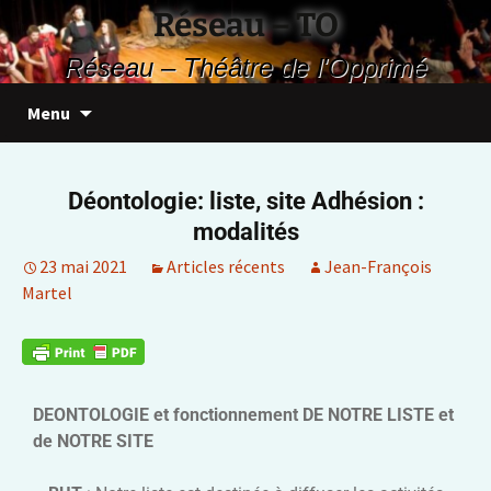
Réseau – TO
Réseau – Théâtre de l'Opprimé
Menu
Déontologie: liste, site Adhésion :
modalités
23 mai 2021
Articles récents
Jean-François
Martel
DEONTOLOGIE et fonctionnement DE NOTRE LISTE et
de NOTRE SITE