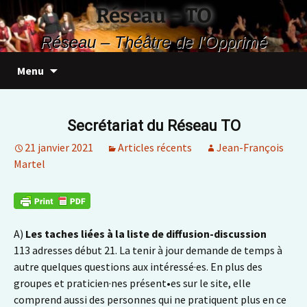
Aller
Réseau – TO
au
Réseau – Théâtre de l'Opprimé
contenu
Recherc
Menu
Secrétariat du Réseau TO
21 janvier 2021
Articles récents
Jean-François
Martel
A)
Les taches liées à la liste de diffusion-discussion
113 adresses début 21. La tenir à jour demande de temps à
autre quelques questions aux intéressé·es. En plus des
groupes et praticien·nes présent•es sur le site, elle
comprend aussi des personnes qui ne pratiquent plus en ce