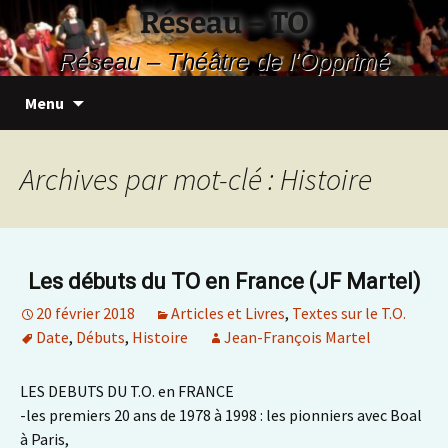
Aller
Réseau – TO
au
Réseau – Théâtre de l'Opprimé
contenu
Recherc
Menu
Archives par mot-clé : Histoire
Les débuts du TO en France (JF Martel)
20 février 2018
Articles et Livres
,
Textes sur le T.O.
Date
,
Débuts
,
Histoire
Jean-François Martel
LES DEBUTS DU T.O. en FRANCE
-les premiers 20 ans de 1978 à 1998 : les pionniers avec Boal
à Paris,