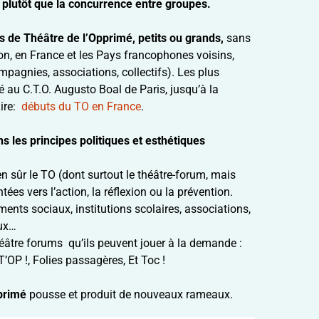
 plutôt que la concurrence entre groupes.
s de Théâtre de l’Opprimé, petits ou grands,
sans
ion, en France et les Pays francophones voisins,
pagnies, associations, collectifs). Les plus
é au C.T.O. Augusto Boal de Paris, jusqu’à la
Lire:
débuts du TO en France
.
 les principes politiques et esthétiques
ien sûr le TO (dont surtout le théâtre-forum, mais
tées vers l’action, la réflexion ou la prévention.
nts sociaux, institutions scolaires, associations,
aux…
éâtre forums qu’ils peuvent jouer à la demande :
’OP !, Folies passagères, Et Toc !
pprimé
pousse et produit de nouveaux rameaux.