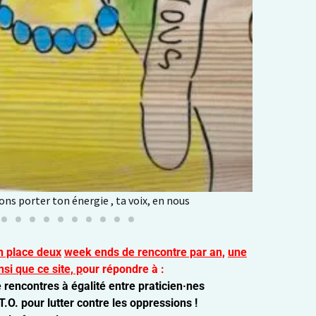
n place deux
week ends de rencontre par an,
une
nsi que c
e site, p
our répondre à :
rencontres à égalité entre praticien·nes
T.O. pour lutter contre les oppressions !