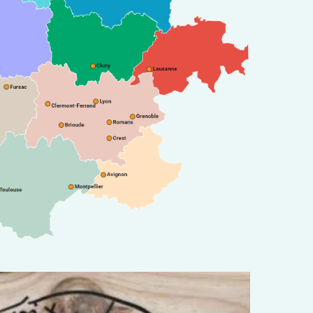
1 
C
r
S
s
l
i
R
d
R
T
2