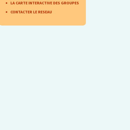
encontre N°9 (oct 2017)
LA CARTE INTERACTIVE DES GROUPES
CONTACTER LE RESEAU
encontre N°10 (31 mars
1 avril 2018)
encontre N°11 (nov
018)
encontre N°12 (6 et 7
ril 2019)
encontre N°13 (nov
019)
encontre N°14 (sept 21)
encontre N°15 avril 22
encontre N°16 du 12
ovembre 2022
encontre N°17 du RTO,