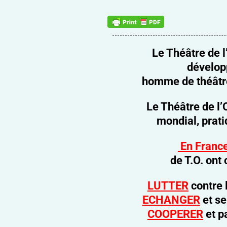
Le Théâtre de 
dévelop
homme de théâtre 
Le Théâtre de l
mondial, prat
En Franc
de T.O.
ont 
LUTTER
contre 
ECHANGER
et s
COOPERER
et p